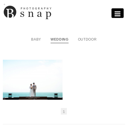
Sub
Promotion
Toggle
navigati
BABY
WEDDING
OUTDOOR
1